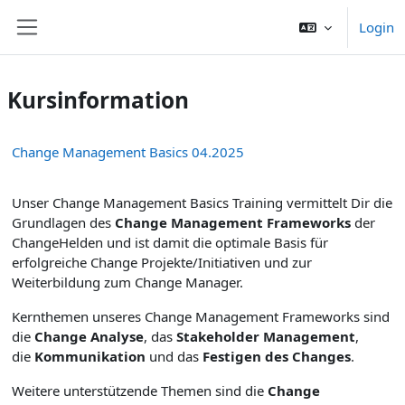
Skip to main content
Login
Website-Übersicht
Kursinformation
Change Management Basics 04.2025
Unser Change Management Basics Training vermittelt Dir die
Grundlagen des
Change Management Frameworks
der
ChangeHelden und ist damit die optimale Basis für
erfolgreiche Change Projekte/Initiativen und zur
Weiterbildung zum Change Manager.
Kernthemen unseres Change Management Frameworks sind
die
Change Analyse
, das
Stakeholder Management
,
die
Kommunikation
und das
Festigen des Changes
.
Weitere unterstützende Themen sind die
Change